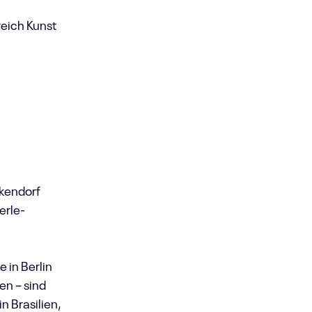
reich Kunst
kendorf
erle-
 in Berlin
en – sind
n Brasilien,