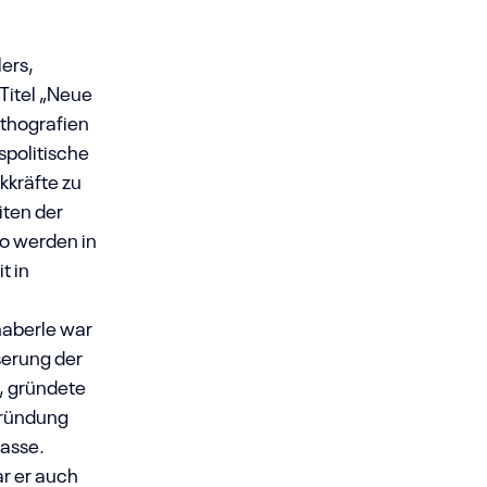
lers,
 Titel „Neue
ithografien
spolitische
kkräfte zu
iten der
do werden in
t in
haberle war
sserung der
, gründete
Gründung
kasse.
r er auch