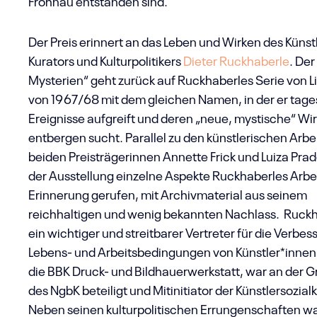
Frohnau entstanden sind.
Der Preis erinnert an das Leben und Wirken des Künst
Kurators und Kulturpolitikers
Dieter Ruckhaberle
. Der
Mysterien“ geht zurück auf Ruckhaberles Serie von L
von 1967/68 mit dem gleichen Namen, in der er tage
Ereignisse aufgreift und deren „neue, mystische“ Wir
entbergen sucht. Parallel zu den künstlerischen Arbe
beiden Preisträgerinnen Annette Frick und Luiza Pra
der Ausstellung einzelne Aspekte Ruckhaberles Arbei
Erinnerung gerufen, mit Archivmaterial aus seinem
reichhaltigen und wenig bekannten Nachlass. Ruck
ein wichtiger und streitbarer Vertreter für die Verbe
Lebens- und Arbeitsbedingungen von Künstler*innen
die BBK Druck- und Bildhauerwerkstatt, war an der 
des NgbK beteiligt und Mitinitiator der Künstlersozial
Neben seinen kulturpolitischen Errungenschaften wa