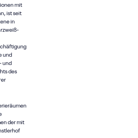
tionen mit
, ist seit
ene in
arzweiß-
eschäftigung
e und
- und
hts des
rer
lerieräumen
e
men der mit
stlerhof