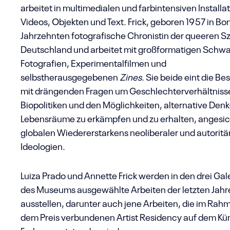
arbeitet in multimedialen und farbintensiven Installa
Videos, Objekten und Text. Frick, geboren 1957 in Bonn
Jahrzehnten fotografische Chronistin der queeren Sz
Deutschland und arbeitet mit großformatigen Schw
Fotografien, Experimentalfilmen und
selbstherausgegebenen
Zines
. Sie beide eint die B
mit drängenden Fragen um Geschlechterverhältniss
Biopolitiken und den Möglichkeiten, alternative Denk
Lebensräume zu erkämpfen und zu erhalten, angesic
globalen Wiedererstarkens neoliberaler und autoritä
Ideologien.
Luiza Prado und Annette Frick werden in den drei Ga
des Museums ausgewählte Arbeiten der letzten Jahr
ausstellen, darunter auch jene Arbeiten, die im Rah
dem Preis verbundenen Artist Residency auf dem Kün